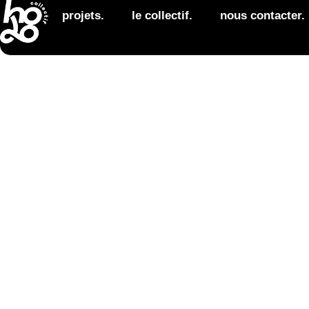
réel
c’est ici que l’ouvrage devient
.
projets.
le collectif.
nous contacter.