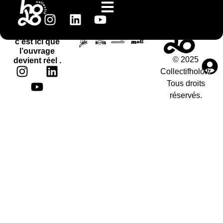
ensemble.
WORK IN
ACTION
c’est ici que
l’ouvrage
© 2025
réel
devient
.
Collectifholo.fr
Tous droits
réservés.