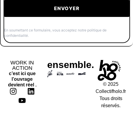
ENVOYER
En soumettant ce formulaire, vous acceptez notre politique de
confidentialité.
ensemble.
WORK IN
ACTION
c’est ici que
l’ouvrage
© 2025
réel
devient
.
Collectifholo.fr
Tous droits
réservés.