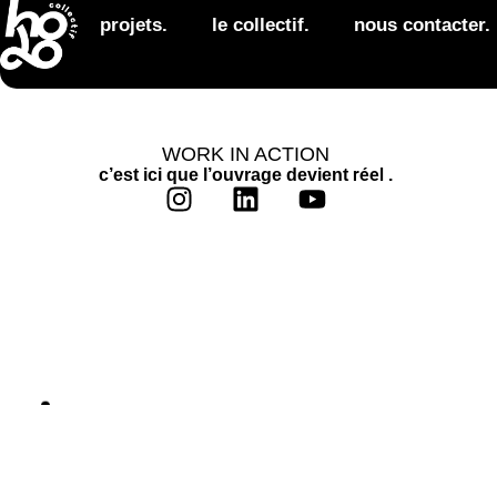
Hello world!
projets.
le collectif.
nous contacter.
Welcome to WordPress. This is your first post. 
WORK IN ACTION
réel
c’est ici que l’ouvrage devient
.